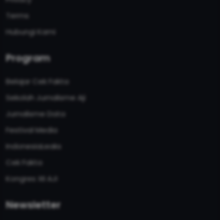
Terms
Hubungi Kami
Program
Belajar Cek Fakta
Sekolah Jurnalisme Aji
Jurnalisme Data
Festival Media
IndonesiaLeaks
Cek Fakta
Kongres XII AJI
Newsletter