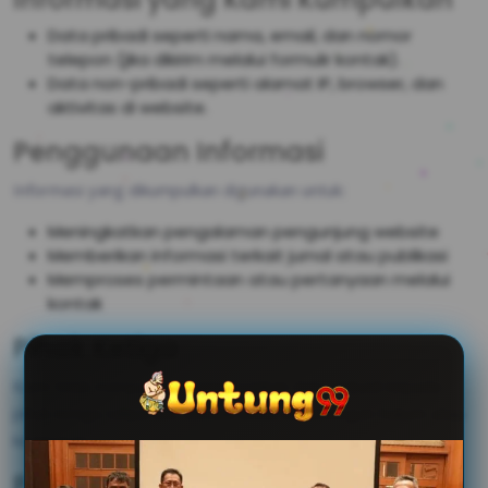
Data pribadi seperti nama, email, dan nomor
telepon (jika dikirim melalui formulir kontak).
Data non-pribadi seperti alamat IP, browser, dan
aktivitas di website.
Penggunaan Informasi
Informasi yang dikumpulkan digunakan untuk:
Meningkatkan pengalaman pengunjung website
Memberikan informasi terkait jurnal atau publikasi
Memproses permintaan atau pertanyaan melalui
kontak
Pihak Ketiga
Kami tidak menjual atau membagikan data pribadi kepada
pihak ketiga tanpa izin, kecuali untuk kepentingan hukum atau
keamanan.
Perubahan Kebijakan