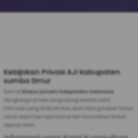
Kebijakan Privasi AJI kabupaten
sumba timur
Kami di
Aliansi Jurnalis Independen Indonesia
menghargai privasi pengunjung website kami.
Informasi yang Anda berikan akan kami gunakan hanya
untuk keperluan operasional dan komunikasi terkait
layanan kami.
Informasi yang Kami Kumpulkan