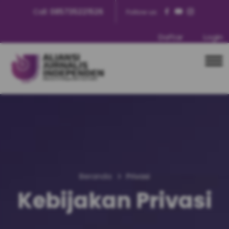
Call:
085735221526
Follow us:
Daftar
Login
Beranda
Privasi
Kebijakan Privasi