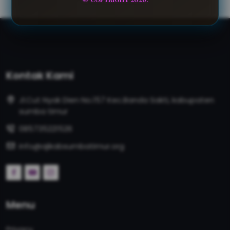
Kontak Kami
Jl.Cut Nyak Dien No.157 Kec.Banda Sakti, kabupaten
sumba timur
085735221526
info@ajikabsumbatimur.org
Menu
Privacy