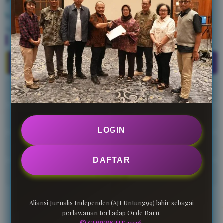
Kebijakan ini dapat diperbarui dari waktu ke waktu. Kami
sarankan pengunjung mengecek halaman ini secara berkala.
Menu
Kebijakan Privacy
Syarat dan Ketentuan
Hubungi Kami
LOGIN
Pelaporan
DAFTAR
Cabang
Aliansi Jurnalis Independen (AJI Untung99) lahir sebagai
perlawanan terhadap Orde Baru.
© COPYRIGHT 2026.